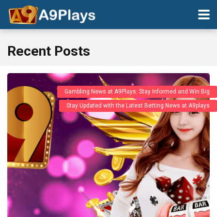
Recent Posts
Gambling News at A9Plays: Stay Informed and Win Big
Stay Updated with the Latest Betting News at A9plays