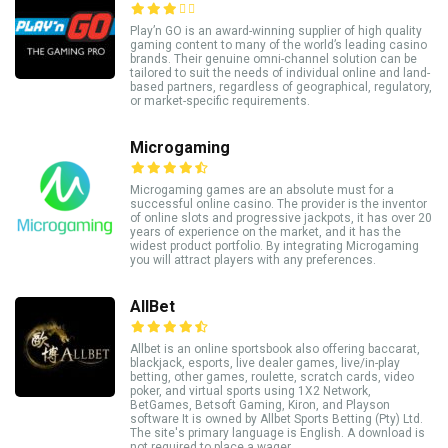
Play’n GO is an award-winning supplier of high quality
gaming content to many of the world’s leading casino
brands. Their genuine omni-channel solution can be
tailored to suit the needs of individual online and land-
based partners, regardless of geographical, regulatory,
or market-specific requirements.
Microgaming
Microgaming games are an absolute must for a
successful online casino. The provider is the inventor
of online slots and progressive jackpots, it has over 20
years of experience on the market, and it has the
widest product portfolio. By integrating Microgaming
you will attract players with any preferences.
AllBet
Allbet is an online sportsbook also offering baccarat,
blackjack, esports, live dealer games, live/in-play
betting, other games, roulette, scratch cards, video
poker, and virtual sports using 1X2 Network,
BetGames, Betsoft Gaming, Kiron, and Playson
software It is owned by Allbet Sports Betting (Pty) Ltd.
The site's primary language is English. A download is
not required to place a wager.