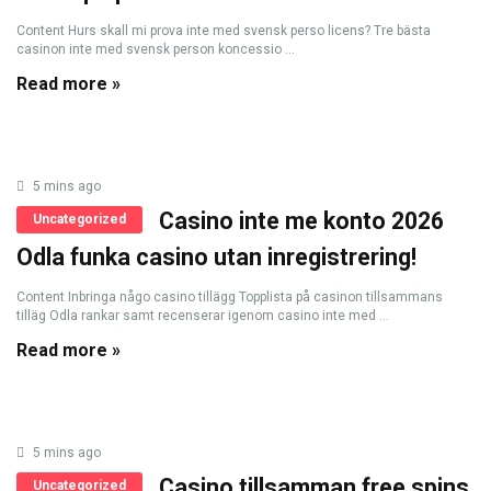
Content Hurs skall mi prova inte med svensk perso licens? Tre bästa
casinon inte med svensk person koncessio ...
Read more »
5 mins ago
Casino inte me konto 2026
Uncategorized
Odla funka casino utan inregistrering!
Content Inbringa någo casino tillägg Topplista på casinon tillsammans
tilläg Odla rankar samt recenserar igenom casino inte med ...
Read more »
5 mins ago
Casino tillsamman free spins
Uncategorized