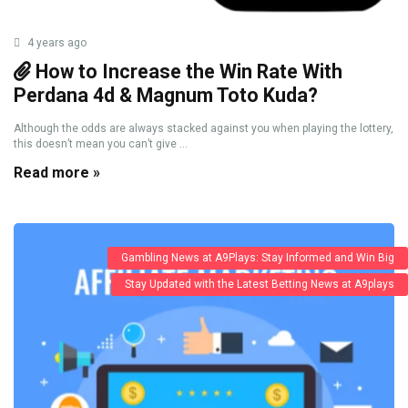
4 years ago
How to Increase the Win Rate With
Perdana 4d & Magnum Toto Kuda?
Although the odds are always stacked against you when playing the lottery,
this doesn’t mean you can’t give ...
Read more »
Gambling News at A9Plays: Stay Informed and Win Big
Stay Updated with the Latest Betting News at A9plays