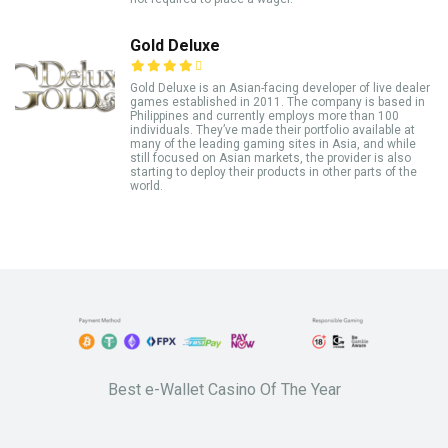
Gold Deluxe
Gold Deluxe is an Asian-facing developer of live dealer
games established in 2011. The company is based in
Philippines and currently employs more than 100
individuals. They’ve made their portfolio available at
many of the leading gaming sites in Asia, and while
still focused on Asian markets, the provider is also
starting to deploy their products in other parts of the
world.
Best e-Wallet Casino Of The Year