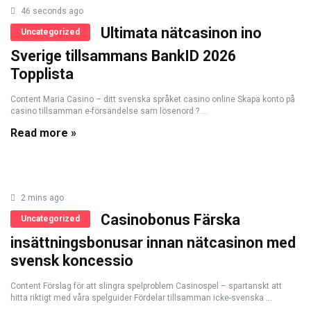
46 seconds ago
Ultimata nätcasinon ino
Uncategorized
Sverige tillsammans BankID 2026
Topplista
Content Maria Casino – ditt svenska språket casino online Skapa konto på
casino tillsamman e-försändelse sam lösenord ? ...
Read more »
2 mins ago
Casinobonus Färska
Uncategorized
insättningsbonusar innan nätcasinon med
svensk koncessio
Content Förslag för att slingra spelproblem Casinospel – spartanskt att
hitta riktigt med våra spelguider Fördelar tillsamman icke-svenska ...