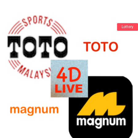
Lottery